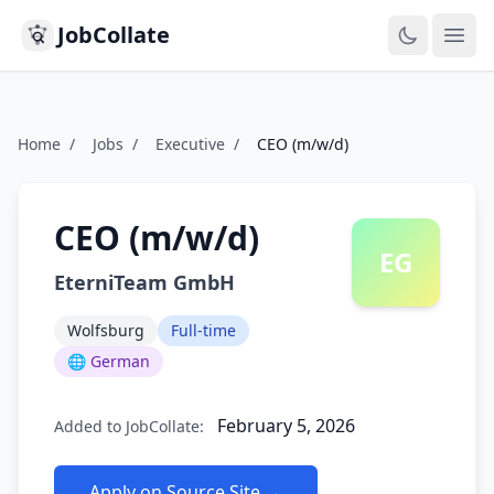
JobCollate
Ope
Home
/
Jobs
/
Executive
/
CEO (m/w/d)
CEO (m/w/d)
EG
EterniTeam GmbH
Wolfsburg
Full-time
🌐 German
February 5, 2026
Added to JobCollate:
Apply on Source Site →