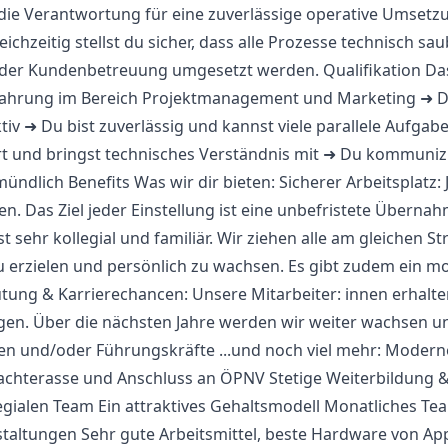
 die Verantwortung für eine zuverlässige operative Umset
eichzeitig stellst du sicher, dass alle Prozesse technisch sa
der Kundenbetreuung umgesetzt werden. Qualifikation Das 
fahrung im Bereich Projektmanagement und Marketing ➜ Du 
iv ➜ Du bist zuverlässig und kannst viele parallele Aufgabe
t und bringst technisches Verständnis mit ➜ Du kommunizier
mündlich Benefits Was wir dir bieten: Sicherer Arbeitsplatz: 
sen. Das Ziel jeder Einstellung ist eine unbefristete Überna
sehr kollegial und familiär. Wir ziehen alle am gleichen S
u erzielen und persönlich zu wachsen. Es gibt zudem ein m
tung & Karrierechancen: Unsere Mitarbeiter: innen erhalte
n. Über die nächsten Jahre werden wir weiter wachsen u
en und/oder Führungskräfte ...und noch viel mehr: Moderne
achterasse und Anschluss an ÖPNV Stetige Weiterbildung 
gialen Team Ein attraktives Gehaltsmodell Monatliches Te
altungen Sehr gute Arbeitsmittel, beste Hardware von App