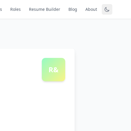
s
Roles
Resume Builder
Blog
About
R&