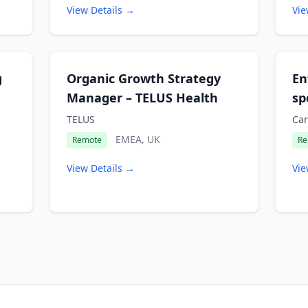
View Details →
Vie
g
Organic Growth Strategy
En
Manager – TELUS Health
sp
TELUS
Can
EMEA, UK
Remote
Re
View Details →
Vie