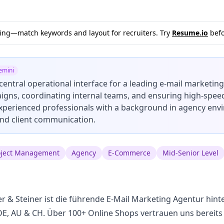
sting—match keywords and layout for recruiters. Try
Resume.io
befo
emini
 central operational interface for a leading e-mail marketin
gns, coordinating internal teams, and ensuring high-speed p
experienced professionals with a background in agency env
and client communication.
oject Management
Agency
E-Commerce
Mid-Senior Level
 & Steiner ist die führende E-Mail Marketing Agentur hinte
 AU & CH. Über 100+ Online Shops vertrauen uns bereits 