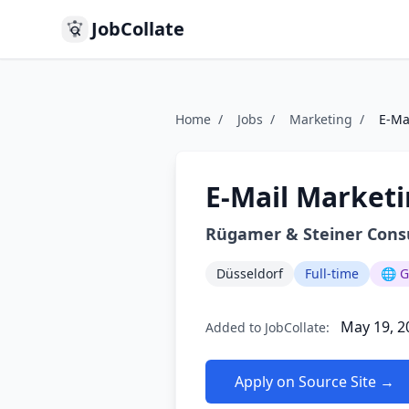
JobCollate
Home
/
Jobs
/
Marketing
/
E-Ma
E-Mail Market
Rügamer & Steiner Cons
Düsseldorf
Full-time
🌐 
May 19, 2
Added to JobCollate:
Apply on Source Site →