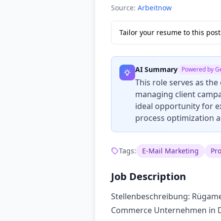
Source:
Arbeitnow
Tailor your resume to this po
AI Summary
Powered by G
This role serves as the
managing client campai
ideal opportunity for 
process optimization 
Tags:
E-Mail Marketing
Pr
Job Description
Stellenbeschreibung: Rügamer
Commerce Unternehmen in DE,