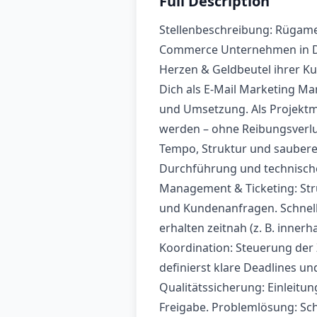
Full Description
Stellenbeschreibung: Rügamer
Commerce Unternehmen in DE,
Herzen & Geldbeutel ihrer K
Dich als E-Mail Marketing Man
und Umsetzung. Als Projektma
werden – ohne Reibungsverlus
Tempo, Struktur und saubere
Durchführung und technisch
Management & Ticketing: Str
und Kundenanfragen. Schnell
erhalten zeitnah (z. B. inne
Koordination: Steuerung der Z
definierst klare Deadlines un
Qualitätssicherung: Einleitu
Freigabe. Problemlösung: Sc