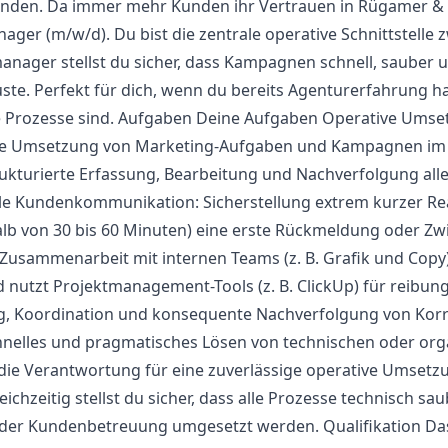
unden. Da immer mehr Kunden ihr Vertrauen in Rügamer & 
ager (m/w/d). Du bist die zentrale operative Schnittstelle
nager stellst du sicher, dass Kampagnen schnell, sauber u
te. Perfekt für dich, wenn du bereits Agenturerfahrung ha
 Prozesse sind. Aufgaben Deine Aufgaben Operative Umse
e Umsetzung von Marketing-Aufgaben und Kampagnen im T
ukturierte Erfassung, Bearbeitung und Nachverfolgung al
e Kundenkommunikation: Sicherstellung extrem kurzer Re
rhalb von 30 bis 60 Minuten) eine erste Rückmeldung oder Z
usammenarbeit mit internen Teams (z. B. Grafik und Copy). 
d nutzt Projektmanagement-Tools (z. B. ClickUp) für reibun
ng, Koordination und konsequente Nachverfolgung von Korre
hnelles und pragmatisches Lösen von technischen oder or
 die Verantwortung für eine zuverlässige operative Umset
eichzeitig stellst du sicher, dass alle Prozesse technisch sa
der Kundenbetreuung umgesetzt werden. Qualifikation Das 