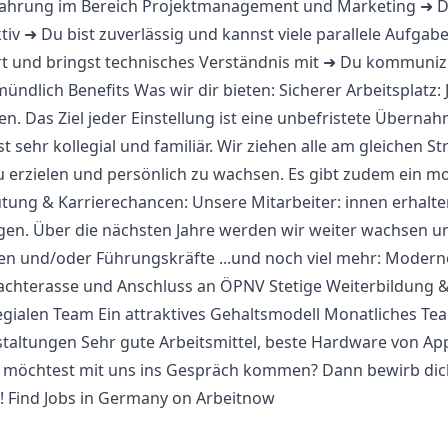
fahrung im Bereich Projektmanagement und Marketing ➜ Du 
iv ➜ Du bist zuverlässig und kannst viele parallele Aufgabe
t und bringst technisches Verständnis mit ➜ Du kommunizier
mündlich Benefits Was wir dir bieten: Sicherer Arbeitsplatz: 
sen. Das Ziel jeder Einstellung ist eine unbefristete Überna
sehr kollegial und familiär. Wir ziehen alle am gleichen S
u erzielen und persönlich zu wachsen. Es gibt zudem ein m
tung & Karrierechancen: Unsere Mitarbeiter: innen erhalte
n. Über die nächsten Jahre werden wir weiter wachsen u
en und/oder Führungskräfte ...und noch viel mehr: Moderne
achterasse und Anschluss an ÖPNV Stetige Weiterbildung 
gialen Team Ein attraktives Gehaltsmodell Monatliches Te
altungen Sehr gute Arbeitsmittel, beste Hardware von App
d möchtest mit uns ins Gespräch kommen? Dann bewirb di
s! Find Jobs in Germany on Arbeitnow