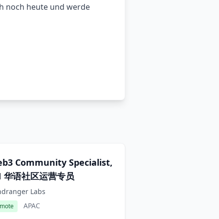
ch noch heute und werde
b3 Community Specialist,
N 华语社区运营专员
ndranger Labs
APAC
mote