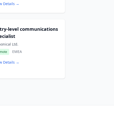
w Details →
try-level communications
ecialist
onical Ltd.
EMEA
mote
w Details →