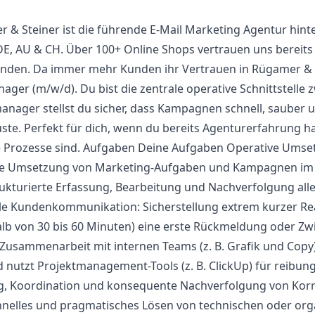
 & Steiner ist die führende E-Mail Marketing Agentur hinte
 AU & CH. Über 100+ Online Shops vertrauen uns bereits 
unden. Da immer mehr Kunden ihr Vertrauen in Rügamer & 
ager (m/w/d). Du bist die zentrale operative Schnittstelle
nager stellst du sicher, dass Kampagnen schnell, sauber u
te. Perfekt für dich, wenn du bereits Agenturerfahrung ha
 Prozesse sind. Aufgaben Deine Aufgaben Operative Umse
e Umsetzung von Marketing-Aufgaben und Kampagnen im T
ukturierte Erfassung, Bearbeitung und Nachverfolgung al
e Kundenkommunikation: Sicherstellung extrem kurzer Re
rhalb von 30 bis 60 Minuten) eine erste Rückmeldung oder Z
usammenarbeit mit internen Teams (z. B. Grafik und Copy). 
d nutzt Projektmanagement-Tools (z. B. ClickUp) für reibun
ng, Koordination und konsequente Nachverfolgung von Korre
hnelles und pragmatisches Lösen von technischen oder or