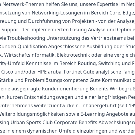
 Netzwerk-Themen helfen Sie uns, unsere Expertise im N
msetzung von Networking-Lösungen im Bereich Core, Edge
treuung und Durchführung von Projekten - von der Analyse,
m Support der implementierten Lösung Analyse und Optim
wie Troubleshooting Unterstützung des Vertriebsteams bei
Kunden Qualifikation Abgeschlossene Ausbildung oder Stu
k, Wirtschaftsinformatik, Elektrotechnik oder eine vergleic
ity-Umfeld Kenntnisse im Bereich Routing, Switching und F
 Cisco und/oder HPE aruba, Fortinet Gute analytische Fähig
e Stärke und Problemlösungskompetenz Gute Kommunikati
 eine ausgeprägte Kundenorientierung Benefits Wir begrüß
en, kurzen Entscheidungswegen und einer langfristigen Per
Unternehmens weiterzuentwickeln. Inhabergeführt (seit 199
Weiterbildungsmöglichkeiten sowie E-Learning Angebote au
sing Urban Sports Club Corporate Benefits Abwechslungsr
rtise in einem dynamischen Umfeld einzubringen und werden 