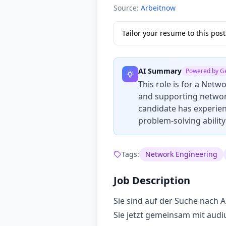
Source:
Arbeitnow
Tailor your resume to this po
AI Summary
Powered by G
This role is for a Netw
and supporting network
candidate has experienc
problem-solving abilit
Tags:
Network Engineering
Job Description
Sie sind auf der Suche nach A
Sie jetzt gemeinsam mit audi