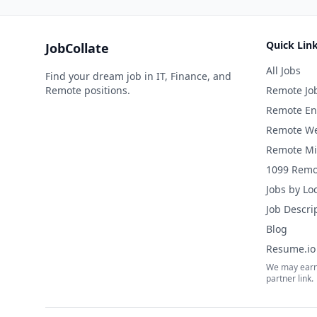
Quick Lin
JobCollate
All Jobs
Find your dream job in IT, Finance, and
Remote positions.
Remote Jo
Remote En
Remote We
Remote Mi
1099 Remo
Jobs by Lo
Job Descri
Blog
Resume.io 
We may earn
partner link.