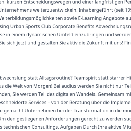
en, kurzen Entscheidungswegen und einer langfristigen Per
Unternehmens weiterzuentwickeln. Inhabergeführt (seit 199
Weiterbildungsmöglichkeiten sowie E-Learning Angebote au
sing Urban Sports Club Corporate Benefits Abwechslungsr
rtise in einem dynamischen Umfeld einzubringen und werden 
e sich jetzt und gestalten Sie aktiv die Zukunft mit uns! F
bwechslung statt Alltagsroutine? Teamspirit statt starrer 
us die Welt von Morgen! Bei audius werden Sie nicht nur Tei
nden, Sie werden Teil des digitalen Wandels. Gemeinsam m
schneiderte Services – von der Beratung über die Implemen
abe gemacht Unternehmen bei der Transformation in die mo
 Um den gestiegenen Anforderungen gerecht zu werden suc
s technischen Consultings. Aufgaben Durch Ihre aktive Mita