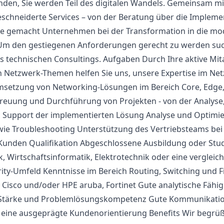
nden, Sie werden Teil des digitalen Wandels. Gemeinsam m
schneiderte Services – von der Beratung über die Implemen
abe gemacht Unternehmen bei der Transformation in die mo
 Um den gestiegenen Anforderungen gerecht zu werden suc
s technischen Consultings. Aufgaben Durch Ihre aktive Mita
 Netzwerk-Themen helfen Sie uns, unsere Expertise im N
msetzung von Networking-Lösungen im Bereich Core, Edge
treuung und Durchführung von Projekten - von der Analyse,
m Support der implementierten Lösung Analyse und Optim
wie Troubleshooting Unterstützung des Vertriebsteams bei
Kunden Qualifikation Abgeschlossene Ausbildung oder Stu
k, Wirtschaftsinformatik, Elektrotechnik oder eine vergleic
ity-Umfeld Kenntnisse im Bereich Routing, Switching und F
 Cisco und/oder HPE aruba, Fortinet Gute analytische Fähig
e Stärke und Problemlösungskompetenz Gute Kommunikati
 eine ausgeprägte Kundenorientierung Benefits Wir begrüß