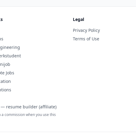
ks
Legal
Privacy Policy
bs
Terms of Use
gineering
rkstudent
nijob
te Jobs
cation
ptions
— resume builder (affiliate)
 a commission when you use this