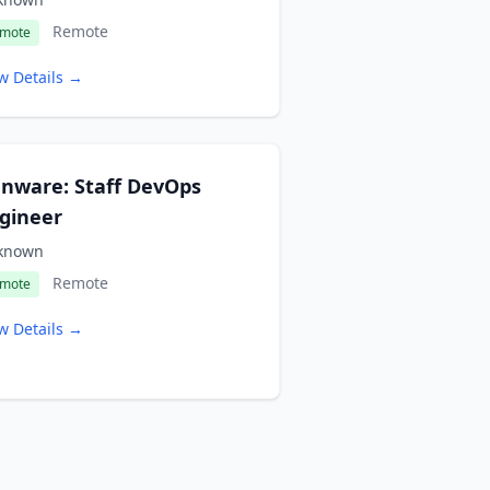
Remote
mote
w Details →
nware: Staff DevOps
gineer
known
Remote
mote
w Details →