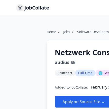
JobCollate
Home
/
Jobs
/
Software Developm
Netzwerk Cons
audius SE
Stuttgart
Full-time
🌐 Ge
February 
Added to JobCollate:
Apply on Source Site →