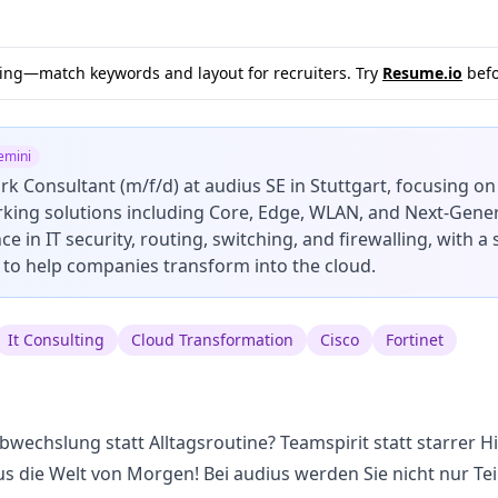
sting—match keywords and layout for recruiters. Try
Resume.io
befo
emini
ork Consultant (m/f/d) at audius SE in Stuttgart, focusing 
ing solutions including Core, Edge, WLAN, and Next-Genera
e in IT security, routing, switching, and firewalling, with a
y to help companies transform into the cloud.
It Consulting
Cloud Transformation
Cisco
Fortinet
bwechslung statt Alltagsroutine? Teamspirit statt starrer 
us die Welt von Morgen! Bei audius werden Sie nicht nur Tei