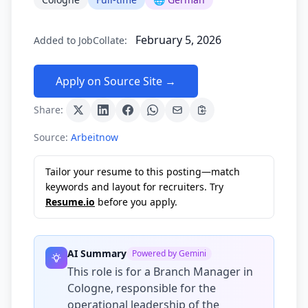
February 5, 2026
Added to JobCollate:
Apply on Source Site →
Share:
Source:
Arbeitnow
Tailor your resume to this posting—match
keywords and layout for recruiters. Try
Resume.io
before you apply.
AI Summary
Powered by Gemini
This role is for a Branch Manager in
Cologne, responsible for the
operational leadership of the