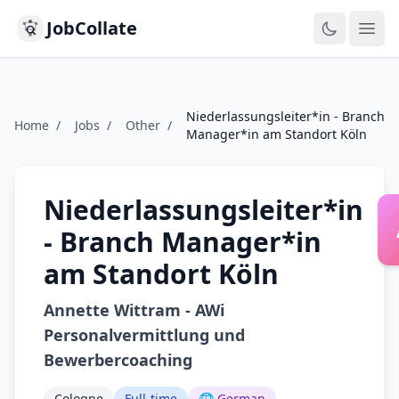
JobCollate
Ope
Niederlassungsleiter*in - Branch
Home
/
Jobs
/
Other
/
Manager*in am Standort Köln
Niederlassungsleiter*in
- Branch Manager*in
am Standort Köln
Annette Wittram - AWi
Personalvermittlung und
Bewerbercoaching
Cologne
Full-time
🌐 German