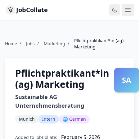
JobCollate
Ope
Pflichtpraktikant*in (ag)
Home
/
Jobs
/
Marketing
/
Marketing
Pflichtpraktikant*in
SA
(ag) Marketing
Sustainable AG
Unternehmensberatung
Munich
Intern
🌐 German
February 5, 2026
Added to JobCollate: