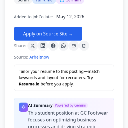
May 12, 2026
Added to JobCollate:
Apply on Source Site →
Share:
Source:
Arbeitnow
Tailor your resume to this posting—match
keywords and layout for recruiters. Try
Resume.io
before you apply.
AI Summary
Powered by Gemini
This student position at GC Footwear
focuses on optimizing business
processes and driving strategic