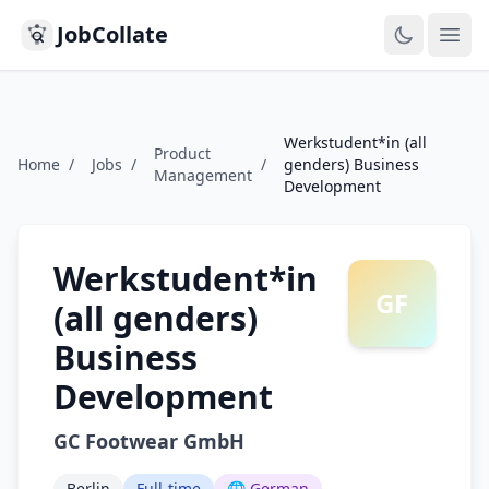
JobCollate
Ope
Werkstudent*in (all
Product
Home
/
Jobs
/
/
genders) Business
Management
Development
Werkstudent*in
GF
(all genders)
Business
Development
GC Footwear GmbH
Berlin
Full-time
🌐 German