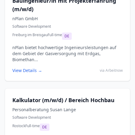
Bauingenieur/in mit Projekterfahrung
(m/w/d)
nPlan GmbH
Software Development
Freiburg im Breisgau
Full-time
DE
nPlan bietet hochwertige Ingenieursleistungen auf
dem Gebiet der Gasversorgung mit Erdgas,
Biomethan...
View Details →
via Arbeitnow
Kalkulator (m/w/d) / Bereich Hochbau
Personalberatung Susan Lange
Software Development
Rostock
Full-time
DE