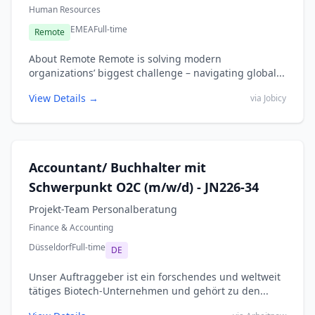
Human Resources
EMEA
Full-time
Remote
About Remote Remote is solving modern
organizations’ biggest challenge – navigating global...
View Details →
via Jobicy
Accountant/ Buchhalter mit
Schwerpunkt O2C (m/w/d) - JN226-34
Projekt-Team Personalberatung
Finance & Accounting
Düsseldorf
Full-time
DE
Unser Auftraggeber ist ein forschendes und weltweit
tätiges Biotech-Unternehmen und gehört zu den...