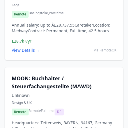
Legal
Basingstoke,
Part-time
Remote
Annual salary: up to Â£28,737.55CaretakerLocation:
MedwayContract: Permanent, Full time, 42.5 hours...
£28.7k+/yr
View Details →
via RemoteOK
MOON: Buchhalter /
Steuerfachangestellte (M/W/D)
Unknown
Design & UX
Remote
Full-time
Remote
DE
Headquarters: Tettenweis, BAYERN, 94167, Germany