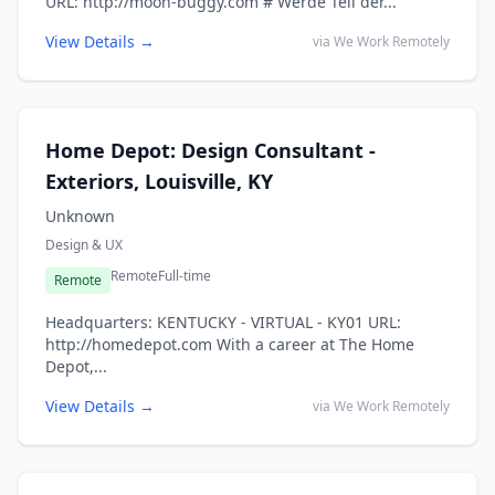
URL: http://moon-buggy.com # Werde Teil der...
View Details →
via We Work Remotely
Home Depot: Design Consultant -
Exteriors, Louisville, KY
Unknown
Design & UX
Remote
Full-time
Remote
Headquarters: KENTUCKY - VIRTUAL - KY01 URL:
http://homedepot.com With a career at The Home
Depot,...
View Details →
via We Work Remotely