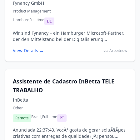
Fynancy GmbH
Product Management
Hamburg
Full-time
DE
Wir sind Fynancy – ein Hamburger Microsoft-Partner,
der den Mittelstand bei der Digitalisierung...
View Details →
via Arbeitnow
Assistente de Cadastro InBetta TELE
TRABALHO
InBetta
Other
Brasil,
Full-time
Remote
PT
Anunciada 22:37:43. VocÃª gosta de gerar soluÃ§Ãµes
criativas com entregas de qualidade? JÃ¡ pensou...