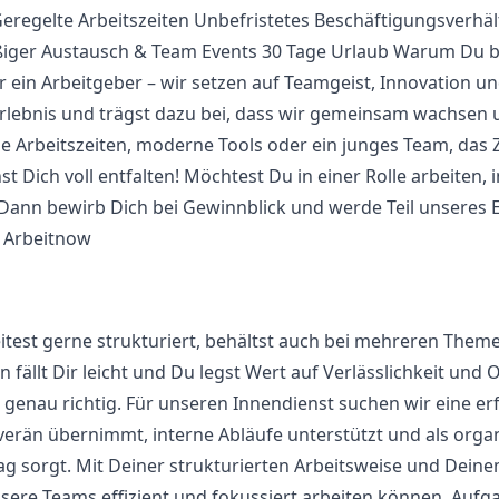
egelte Arbeitszeiten Unbefristetes Beschäftigungsverhältn
ger Austausch & Team Events 30 Tage Urlaub Warum Du be
ur ein Arbeitgeber – wir setzen auf Teamgeist, Innovation un
oerlebnis und trägst dazu bei, dass wir gemeinsam wachse
le Arbeitszeiten, moderne Tools oder ein junges Team, das
t Dich voll entfalten! Möchtest Du in einer Rolle arbeiten,
 Dann bewirb Dich bei Gewinnblick und werde Teil unseres E
 Arbeitnow
beitest gerne strukturiert, behältst auch bei mehreren Them
fällt Dir leicht und Du legst Wert auf Verlässlichkeit und 
 genau richtig. Für unseren Innendienst suchen wir eine erf
erän übernimmt, interne Abläufe unterstützt und als organi
g sorgt. Mit Deiner strukturierten Arbeitsweise und Deinem
sere Teams effizient und fokussiert arbeiten können. Aufg