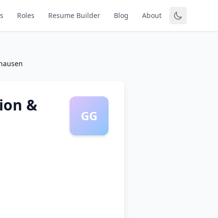
s
Roles
Resume Builder
Blog
About
shausen
ion &
GG