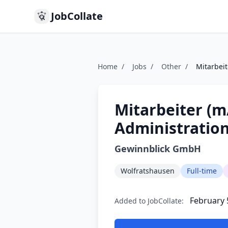
JobCollate
Home
/
Jobs
/
Other
/
Mitarbeit
Mitarbeiter (m
Administratio
Gewinnblick GmbH
Wolfratshausen
Full-time
February 
Added to JobCollate: