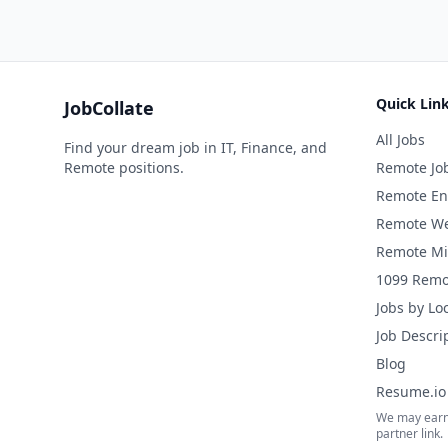
Quick Lin
JobCollate
All Jobs
Find your dream job in IT, Finance, and
Remote positions.
Remote Jo
Remote En
Remote We
Remote Mi
1099 Remo
Jobs by Lo
Job Descri
Blog
Resume.io 
We may earn
partner link.