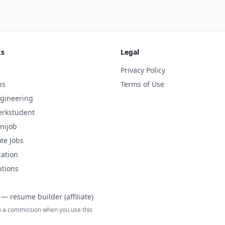
ks
Legal
Privacy Policy
bs
Terms of Use
gineering
rkstudent
nijob
te Jobs
cation
ptions
— resume builder (affiliate)
 a commission when you use this