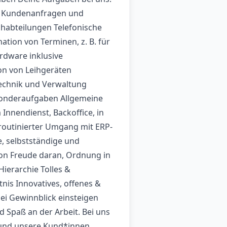
n Kundenanfragen und
habteilungen Telefonische
tion von Terminen, z. B. für
rdware inklusive
n von Leihgeräten
echnik und Verwaltung
Sonderaufgaben Allgemeine
 Innendienst, Backoffice, in
 routinierter Umgang mit ERP-
e, selbstständige und
ion Freude daran, Ordnung in
Hierarchie Tolles &
is Innovatives, offenes &
i Gewinnblick einsteigen
d Spaß an der Arbeit. Bei uns
n und unsere Kund*innen