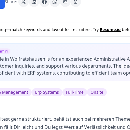
Share:
sting—match keywords and layout for recruiters. Try
Resume.io
befo
emini
role in Wolfratshausen is for an experienced Administrative
stomer inquiries, and support various departments. The idea
oficient with ERP systems, contributing to efficient team op
ce Management
Erp Systems
Full-Time
Onsite
beitest gerne strukturiert, behältst auch bei mehreren Them
fällt Dir leicht und Du legst Wert auf Verlässlichkeit und 