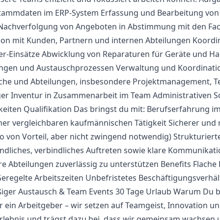
Stammdaten im ERP-System Erfassung und Bearbeitung vo
 Nachverfolgung von Angeboten in Abstimmung mit den Fac
on mit Kunden, Partnern und internen Abteilungen Koordina
r-Einsätze Abwicklung von Reparaturen für Geräte und Ha
ngen und Austauschprozessen Verwaltung und Koordinatio
che und Abteilungen, insbesondere Projektmanagement, T
er Inventur in Zusammenarbeit im Team Administrativen 
keiten Qualifikation Das bringst du mit: Berufserfahrung im
iner vergleichbaren kaufmännischen Tätigkeit Sicherer und
 von Vorteil, aber nicht zwingend notwendig) Strukturiert
undliches, verbindliches Auftreten sowie klare Kommunikat
e Abteilungen zuverlässig zu unterstützen Benefits Flache 
egelte Arbeitszeiten Unbefristetes Beschäftigungsverhältn
ger Austausch & Team Events 30 Tage Urlaub Warum Du be
ur ein Arbeitgeber – wir setzen auf Teamgeist, Innovation un
oerlebnis und trägst dazu bei, dass wir gemeinsam wachse