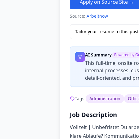
Apply on Source Site →
Source:
Arbeitnow
Tailor your resume to this po
AI Summary
Powered by G
This full-time, onsite 
internal processes, cu
detail-oriented, and pr
Tags:
Administration
Offi
Job Description
Vollzeit | Unbefristet Du ar
klare Abläufe? Kommunikation 