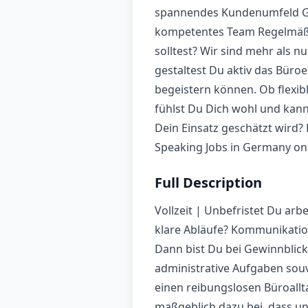
spannendes Kundenumfeld Ger
kompetentes Team Regelmäßi
solltest? Wir sind mehr als n
gestaltest Du aktiv das Bür
begeistern können. Ob flexib
fühlst Du Dich wohl und kanns
Dein Einsatz geschätzt wird?
Speaking Jobs in Germany on
Full Description
Vollzeit | Unbefristet Du ar
klare Abläufe? Kommunikation 
Dann bist Du bei Gewinnblick
administrative Aufgaben souv
einen reibungslosen Büroallta
maßgeblich dazu bei, dass un