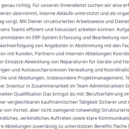
 genau richtig. Für unseren Innendienst suchen wir eine erf
erän übernimmt, interne Abläufe unterstützt und als organi
g sorgt. Mit Deiner strukturierten Arbeitsweise und Deinem
sere Teams effizient und fokussiert arbeiten können. Aufg
Stammdaten im ERP-System Erfassung und Bearbeitung vo
 Nachverfolgung von Angeboten in Abstimmung mit den Fac
on mit Kunden, Partnern und internen Abteilungen Koordina
r-Einsätze Abwicklung von Reparaturen für Geräte und Ha
ngen und Austauschprozessen Verwaltung und Koordinatio
che und Abteilungen, insbesondere Projektmanagement, T
er Inventur in Zusammenarbeit im Team Administrativen 
keiten Qualifikation Das bringst du mit: Berufserfahrung im
iner vergleichbaren kaufmännischen Tätigkeit Sicherer und
 von Vorteil, aber nicht zwingend notwendig) Strukturiert
undliches, verbindliches Auftreten sowie klare Kommunikat
e Abteilungen zuverlässig zu unterstützen Benefits Flache 