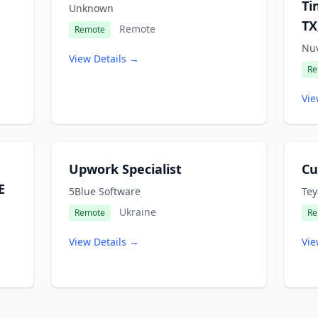
Ti
Unknown
TX
Remote
Remote
Nuv
View Details →
Re
Vie
Upwork Specialist
Cu
E
5Blue Software
Tey
Ukraine
Remote
Re
View Details →
Vie