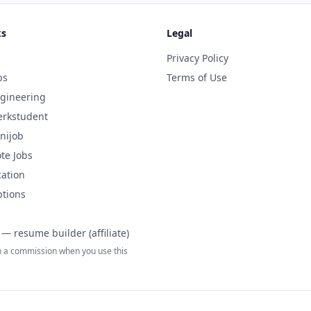
ks
Legal
Privacy Policy
bs
Terms of Use
gineering
rkstudent
nijob
te Jobs
cation
ptions
— resume builder (affiliate)
 a commission when you use this