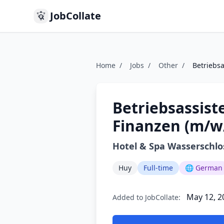
JobCollate
Home
/
Jobs
/
Other
/
Betriebsa
Betriebsassist
Finanzen (m/w
Hotel & Spa Wasserschl
Huy
Full-time
🌐 German
May 12, 2
Added to JobCollate: