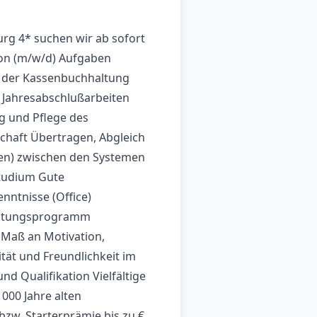
rg 4* suchen wir ab sofort
ion (m/w/d) Aufgaben
 der Kassenbuchhaltung
Jahresabschlußarbeiten
g und Pflege des
schaft Übertragen, Abgleich
ten) zwischen den Systemen
tudium Gute
nntnisse (Office)
haltungsprogramm
s Maß an Motivation,
tät und Freundlichkeit im
nd Qualifikation Vielfältige
000 Jahre alten
zw. Starterprämie bis zu €